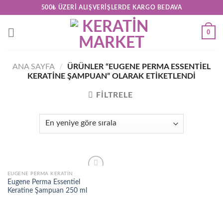
Skip
500₺ ÜZERI ALIŞVERIŞLERDE KARGO BEDAVA
to
content
0
ANA SAYFA
/
ÜRÜNLER “EUGENE PERMA ESSENTIEL
KERATINE ŞAMPUAN” OLARAK ETIKETLENDI
FILTRELE
EUGENE PERMA KERATIN
Add to
Eugene Perma Essentiel
wishlist
Keratine Şampuan 250 ml