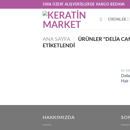
Skip
500₺ ÜZERI ALIŞVERIŞLERDE KARGO BEDAVA
to
content
ÜRÜNLER
ANA SAYFA
/
ÜRÜNLER “DELIA CA
ETIKETLENDI
01-H
Deli
Hair
HAKKIMIZDA
SON