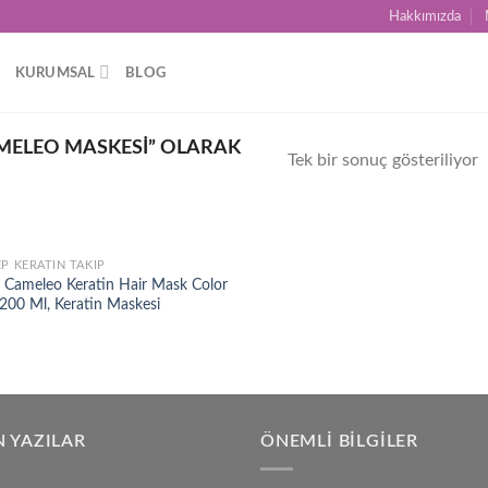
Hakkımızda
KURUMSAL
BLOG
MELEO MASKESI” OLARAK
Tek bir sonuç gösteriliyor
EP KERATIN TAKIP
Add to
a Cameleo Keratin Hair Mask Color
wishlist
 200 Ml, Keratin Maskesi
 YAZILAR
ÖNEMLI BILGILER