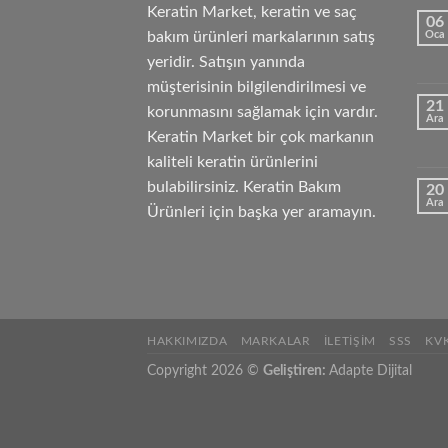
Keratin Market, keratin ve saç
06
bakım ürünleri markalarının satış
Oca
yeridir. Satışın yanında
müşterisinin bilgilendirilmesi ve
21
korunmasını sağlamak için vardır.
Ara
Keratin Market bir çok markanın
kaliteli keratin ürünlerini
bulabilirsiniz. Keratin Bakım
20
Ara
Ürünleri için başka yer aramayın.
HAKKIMIZDA
MARKALAR
İLETIŞIM
SSS
KV
Copyright 2026 ©
Geliştiren:
Adapte Dijital