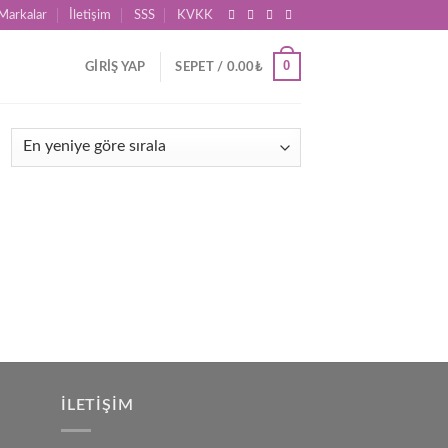
Markalar
İletişim
SSS
KVKK
0
GIRIŞ YAP
SEPET /
0.00
₺
İLETIŞIM