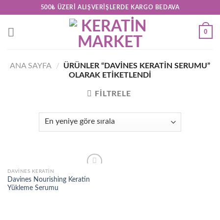
Skip
500₺ ÜZERI ALIŞVERIŞLERDE KARGO BEDAVA
to
content
0
ANA SAYFA
/
ÜRÜNLER “DAVINES KERATIN SERUMU”
OLARAK ETIKETLENDI
FILTRELE
DAVINES KERATIN
Add to
Davines Nourishing Keratin
wishlist
Yükleme Serumu