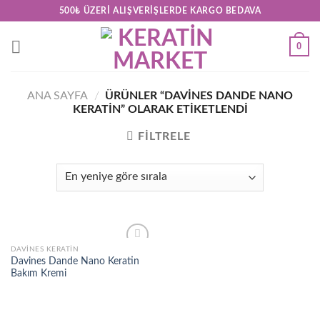
Skip
500₺ ÜZERI ALIŞVERIŞLERDE KARGO BEDAVA
to
content
0
ANA SAYFA
/
ÜRÜNLER “DAVINES DANDE NANO
KERATIN” OLARAK ETIKETLENDI
FILTRELE
DAVINES KERATIN
Add to
Davines Dande Nano Keratin
wishlist
Bakım Kremi