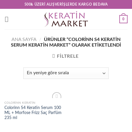
Skip
500₺ ÜZERI ALIŞVERIŞLERDE KARGO BEDAVA
to
content
0
ANA SAYFA
/
ÜRÜNLER “COLORINN S4 KERATIN
SERUM KERATIN MARKET” OLARAK ETIKETLENDI
FILTRELE
COLORINN KERATIN
Add to
Colorinn S4 Keratin Serum 100
wishlist
ML + Morfose Frizz Saç Parfüm
235 ml