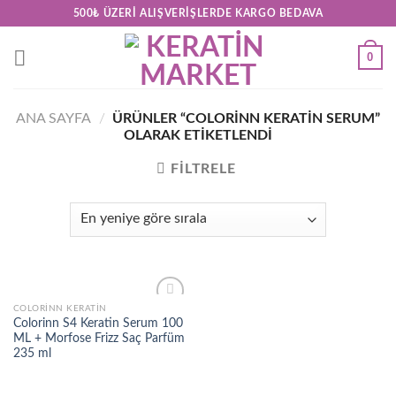
Skip
500₺ ÜZERI ALIŞVERIŞLERDE KARGO BEDAVA
to
content
0
ANA SAYFA
/
ÜRÜNLER “COLORINN KERATIN SERUM”
OLARAK ETIKETLENDI
FILTRELE
COLORINN KERATIN
Add to
Colorinn S4 Keratin Serum 100
wishlist
ML + Morfose Frizz Saç Parfüm
235 ml