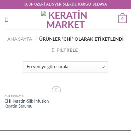
Skip
500₺ ÜZERI ALIŞVERIŞLERDE KARGO BEDAVA
to
content
0
ANA SAYFA
/
ÜRÜNLER “CHI” OLARAK ETIKETLENDI
FILTRELE
CHI KERATIN
Add to
CHI Keratin-Silk Infusion
wishlist
Keratin Serumu