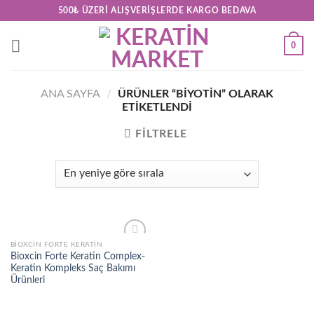
Skip
500₺ ÜZERI ALIŞVERIŞLERDE KARGO BEDAVA
to
content
0
ANA SAYFA
/
ÜRÜNLER “BIYOTIN” OLARAK
ETIKETLENDI
FILTRELE
BIOXCIN FORTE KERATIN
Add to
Bioxcin Forte Keratin Complex-
wishlist
Keratin Kompleks Saç Bakımı
Ürünleri