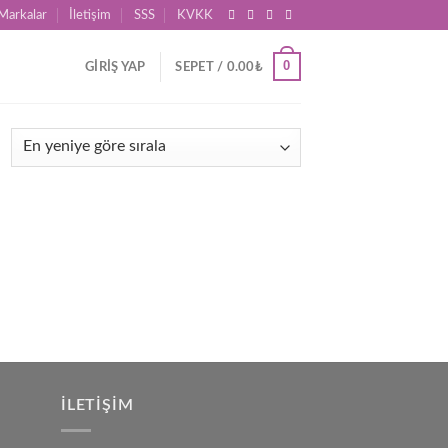
Markalar
İletişim
SSS
KVKK
0
GIRIŞ YAP
SEPET /
0.00
₺
İLETIŞIM