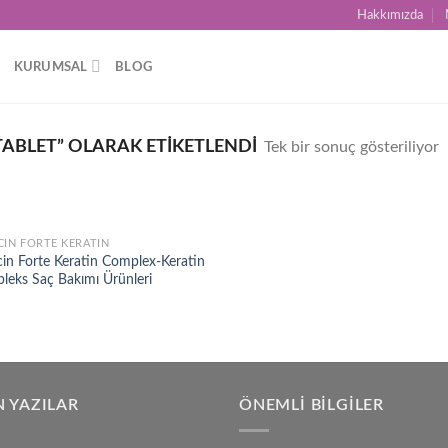
Hakkımızda
KURUMSAL
BLOG
TABLET” OLARAK ETIKETLENDI
Tek bir sonuç gösteriliyor
CIN FORTE KERATIN
Add to
cin Forte Keratin Complex-Keratin
wishlist
leks Saç Bakımı Ürünleri
 YAZILAR
ÖNEMLI BILGILER