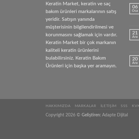
Keratin Market, keratin ve saç
06
bakım ürünleri markalarının satış
Oca
yeridir. Satışın yanında
müşterisinin bilgilendirilmesi ve
21
korunmasını sağlamak için vardır.
Ara
Keratin Market bir çok markanın
kaliteli keratin ürünlerini
bulabilirsiniz. Keratin Bakım
20
Ara
Ürünleri için başka yer aramayın.
HAKKIMIZDA
MARKALAR
İLETIŞIM
SSS
KV
Copyright 2026 ©
Geliştiren:
Adapte Dijital