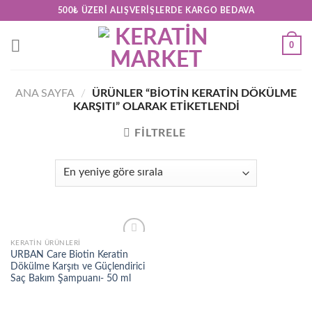
Skip
500₺ ÜZERI ALIŞVERIŞLERDE KARGO BEDAVA
to
content
0
ANA SAYFA
/
ÜRÜNLER “BIOTIN KERATIN DÖKÜLME
KARŞITI” OLARAK ETIKETLENDI
FILTRELE
KERATİN ÜRÜNLERİ
Add to
URBAN Care Biotin Keratin
wishlist
Dökülme Karşıtı ve Güçlendirici
Saç Bakım Şampuanı- 50 ml