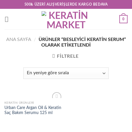
Skip
500₺ ÜZERI ALIŞVERIŞLERDE KARGO BEDAVA
to
content
0
ANA SAYFA
/
ÜRÜNLER “BESLEYICI KERATIN SERUM”
OLARAK ETIKETLENDI
FILTRELE
KERATİN ÜRÜNLERİ
Add to
Urban Care Argan Oil & Keratin
wishlist
Saç Bakım Serumu 125 ml