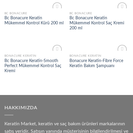
BC BONACURE
BC BONACURE
Add to
Add to
Bc Bonacure Keratin
Bc Bonacure Keratin
wishlist
wishlist
Mükemmel Kontrol Kürü 200 ml
Mükemmel Kontrol Saç Kremi
200 ml
BONACURE KERATIN
BONACURE KERATIN
Add to
Add to
Bc Bonacure Keratin-Smooth
Bonacure Keratin-Fibre Force
wishlist
wishlist
Perfect Mükemmel Kontrol Saç
Keratin Bakım Şampuanı
Kremi
HAKKIMIZDA
Keratin Market, keratin ve saç bakım ürünleri markalarının
satış yeridir. Satışın yanında müşterisinin bilgilendirilmesi ve