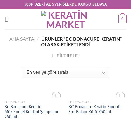
Skip
500₺ ÜZERI ALIŞVERIŞLERDE KARGO BEDAVA
to
content
0
ANA SAYFA
/
ÜRÜNLER “BC BONACURE KERATIN”
OLARAK ETIKETLENDI
FILTRELE
BC BONACURE
BC BONACURE
Add to
Add to
Bc Bonacure Keratin
BC Bonacure Keratin Smooth
wishlist
wishlist
Mükemmel Kontrol Şampuanı
Saç Bakım Kürü 750 ml
250 ml