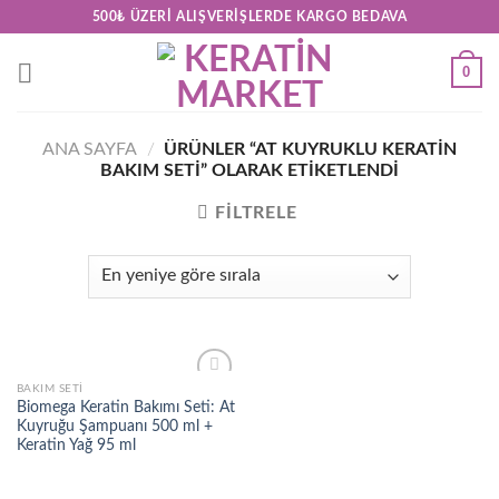
Skip
500₺ ÜZERI ALIŞVERIŞLERDE KARGO BEDAVA
to
content
0
ANA SAYFA
/
ÜRÜNLER “AT KUYRUKLU KERATIN
BAKIM SETI” OLARAK ETIKETLENDI
FILTRELE
BAKIM SETI
Add to
Biomega Keratin Bakımı Seti: At
wishlist
Kuyruğu Şampuanı 500 ml +
Keratin Yağ 95 ml