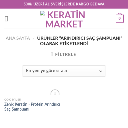
Skip
500₺ ÜZERI ALIŞVERIŞLERDE KARGO BEDAVA
to
content
0
ANA SAYFA
/
ÜRÜNLER “ARINDIRICI SAÇ ŞAMPUANI”
OLARAK ETIKETLENDI
FILTRELE
ÇOK İYILER
Add to
Zenix Keratin · Protein Arındırıcı
wishlist
Saç Şampuanı