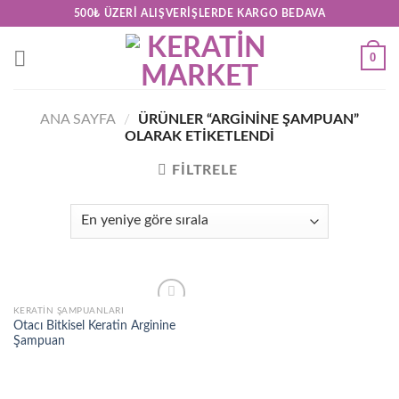
Skip
500₺ ÜZERI ALIŞVERIŞLERDE KARGO BEDAVA
to
content
0
ANA SAYFA
/
ÜRÜNLER “ARGININE ŞAMPUAN”
OLARAK ETIKETLENDI
FILTRELE
KERATIN ŞAMPUANLARI
Add to
Otacı Bitkisel Keratin Arginine
wishlist
Şampuan