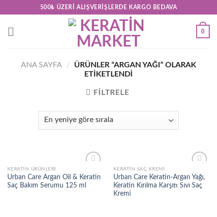
Skip
500₺ ÜZERI ALIŞVERIŞLERDE KARGO BEDAVA
to
content
0
ANA SAYFA
/
ÜRÜNLER “ARGAN YAĞI” OLARAK
ETIKETLENDI
FILTRELE
KERATİN ÜRÜNLERİ
KERATIN SAÇ KREMI
Add to
Add to
Urban Care Argan Oil & Keratin
Urban Care Keratin-Argan Yağı,
wishlist
wishlist
Saç Bakım Serumu 125 ml
Keratin Kırılma Karşıtı Sıvı Saç
Kremi