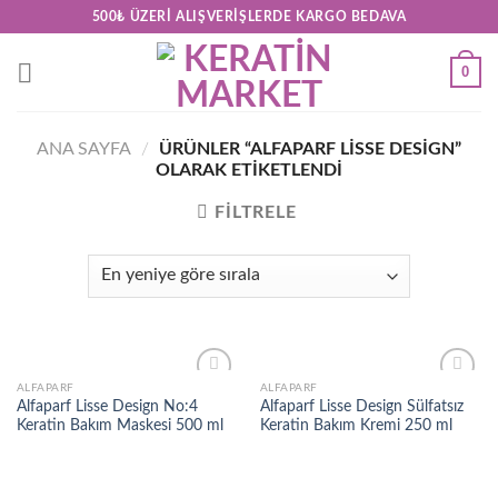
Skip
500₺ ÜZERI ALIŞVERIŞLERDE KARGO BEDAVA
to
content
0
ANA SAYFA
/
ÜRÜNLER “ALFAPARF LISSE DESIGN”
OLARAK ETIKETLENDI
FILTRELE
ALFAPARF
ALFAPARF
Add to
Add to
Alfaparf Lisse Design No:4
Alfaparf Lisse Design Sülfatsız
wishlist
wishlist
Keratin Bakım Maskesi 500 ml
Keratin Bakım Kremi 250 ml