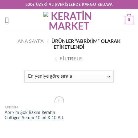
Skip
500₺ ÜZERI ALIŞVERIŞLERDE KARGO BEDAVA
to
content
0
ANA SAYFA
/
ÜRÜNLER “ABRIXIM” OLARAK
ETIKETLENDI
FILTRELE
ABRIXIM
Add to
Abrixim Şok Bakım Keratin
wishlist
Collagen Serum 10 ml X 10 Ad.