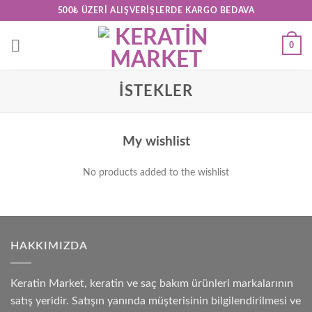
Skip
500₺ ÜZERI ALIŞVERIŞLERDE KARGO BEDAVA
to
content
0
İSTEKLER
My wishlist
No products added to the wishlist
HAKKIMIZDA
Keratin Market, keratin ve saç bakım ürünleri markalarının
satış yeridir. Satışın yanında müşterisinin bilgilendirilmesi ve