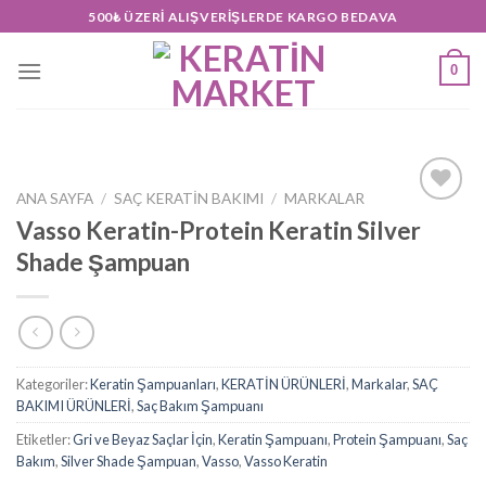
Skip
500₺ ÜZERI ALIŞVERIŞLERDE KARGO BEDAVA
to
content
0
ANA SAYFA
/
SAÇ KERATİN BAKIMI
/
MARKALAR
Add to
Vasso Keratin-Protein Keratin Silver
wishlist
Shade Şampuan
Kategoriler:
Keratin Şampuanları
,
KERATİN ÜRÜNLERİ
,
Markalar
,
SAÇ
BAKIMI ÜRÜNLERİ
,
Saç Bakım Şampuanı
Etiketler:
Gri ve Beyaz Saçlar İçin
,
Keratin Şampuanı
,
Protein Şampuanı
,
Saç
Bakım
,
Silver Shade Şampuan
,
Vasso
,
Vasso Keratin