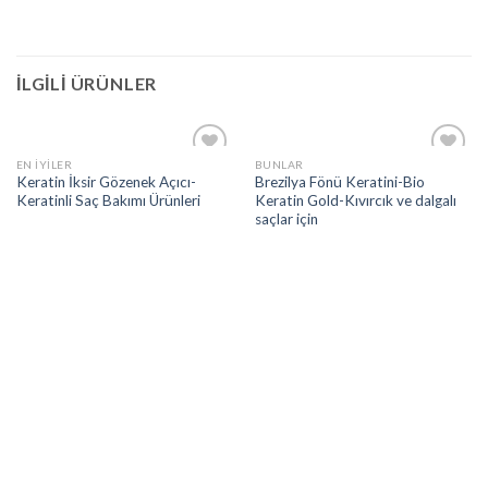
İLGILI ÜRÜNLER
EN İYILER
BUNLAR
Add to
Add to
Keratin İksir Gözenek Açıcı-
Brezilya Fönü Keratini-Bio
wishlist
wishlist
Keratinli Saç Bakımı Ürünleri
Keratin Gold-Kıvırcık ve dalgalı
saçlar için