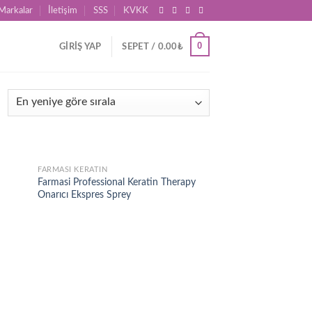
Markalar
İletişim
SSS
KVKK
0
GIRIŞ YAP
SEPET /
0.00
₺
FARMASI KERATIN
d to
Add to
Farmasi Professional Keratin Therapy
hlist
wishlist
Onarıcı Ekspres Sprey