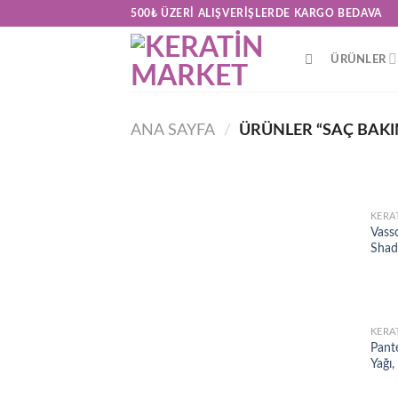
Skip
500₺ ÜZERI ALIŞVERIŞLERDE KARGO BEDAVA
to
content
ÜRÜNLER
ANA SAYFA
/
ÜRÜNLER “SAÇ BAKI
KERA
Vasso
Shad
KERA
Pant
Yağı,