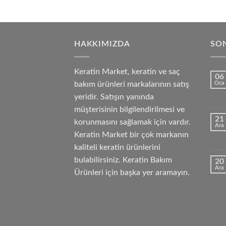
HAKKIMIZDA
SON
Keratin Market, keratin ve saç
06
bakım ürünleri markalarının satış
Oca
yeridir. Satışın yanında
müşterisinin bilgilendirilmesi ve
21
korunmasını sağlamak için vardır.
Ara
Keratin Market bir çok markanın
kaliteli keratin ürünlerini
bulabilirsiniz. Keratin Bakım
20
Ara
Ürünleri için başka yer aramayın.