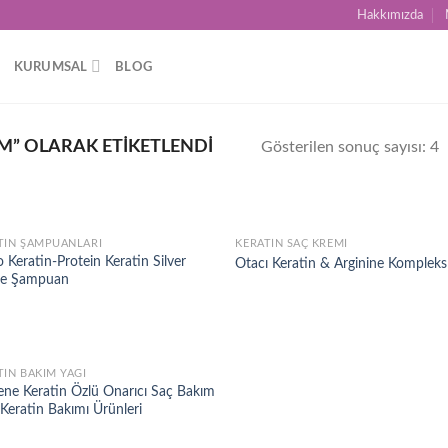
Hakkımızda
KURUMSAL
BLOG
M” OLARAK ETIKETLENDI
Gösterilen sonuç sayısı: 4
TIN ŞAMPUANLARI
KERATIN SAÇ KREMI
Add to
Ad
 Keratin-Protein Keratin Silver
Otacı Keratin & Arginine Kompleks
wishlist
wis
e Şampuan
TIN BAKIM YAĞI
Add to
ene Keratin Özlü Onarıcı Saç Bakım
wishlist
 Keratin Bakımı Ürünleri