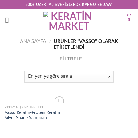
Skip
500₺ ÜZERI ALIŞVERIŞLERDE KARGO BEDAVA
to
content
0
ANA SAYFA
/
ÜRÜNLER “VASSO” OLARAK
ETIKETLENDI
FILTRELE
KERATIN ŞAMPUANLARI
Add to
Vasso Keratin-Protein Keratin
wishlist
Silver Shade Şampuan