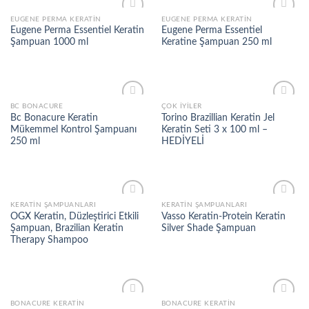
EUGENE PERMA KERATIN
EUGENE PERMA KERATIN
Add to
Add to
Eugene Perma Essentiel Keratin
Eugene Perma Essentiel
wishlist
wishlist
Şampuan 1000 ml
Keratine Şampuan 250 ml
BC BONACURE
ÇOK İYILER
Add to
Add to
Bc Bonacure Keratin
Torino Brazillian Keratin Jel
wishlist
wishlist
Mükemmel Kontrol Şampuanı
Keratin Seti 3 x 100 ml –
250 ml
HEDİYELİ
KERATIN ŞAMPUANLARI
KERATIN ŞAMPUANLARI
Add to
Add to
OGX Keratin, Düzleştirici Etkili
Vasso Keratin-Protein Keratin
wishlist
wishlist
Şampuan, Brazilian Keratin
Silver Shade Şampuan
Therapy Shampoo
BONACURE KERATIN
BONACURE KERATIN