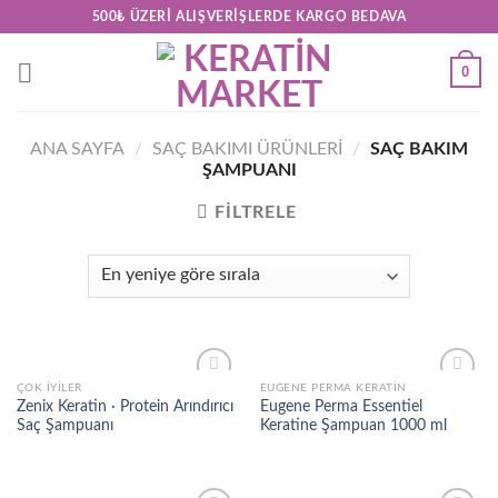
Skip
500₺ ÜZERI ALIŞVERIŞLERDE KARGO BEDAVA
to
content
0
ANA SAYFA
/
SAÇ BAKIMI ÜRÜNLERİ
/
SAÇ BAKIM
ŞAMPUANI
FILTRELE
ÇOK İYILER
EUGENE PERMA KERATIN
Add to
Add to
Zenix Keratin · Protein Arındırıcı
Eugene Perma Essentiel
wishlist
wishlist
Saç Şampuanı
Keratine Şampuan 1000 ml