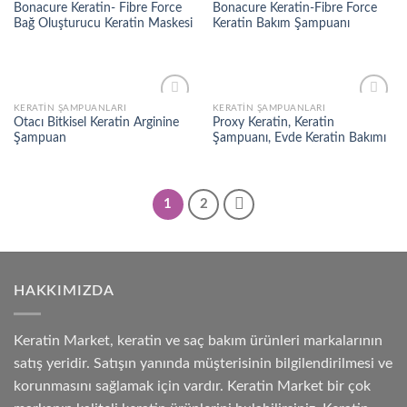
Add to
Add to
Bonacure Keratin- Fibre Force
Bonacure Keratin-Fibre Force
wishlist
wishlist
Bağ Oluşturucu Keratin Maskesi
Keratin Bakım Şampuanı
KERATIN ŞAMPUANLARI
KERATIN ŞAMPUANLARI
Add to
Add to
Otacı Bitkisel Keratin Arginine
Proxy Keratin, Keratin
wishlist
wishlist
Şampuan
Şampuanı, Evde Keratin Bakımı
1
2
HAKKIMIZDA
Keratin Market, keratin ve saç bakım ürünleri markalarının
satış yeridir. Satışın yanında müşterisinin bilgilendirilmesi ve
korunmasını sağlamak için vardır. Keratin Market bir çok