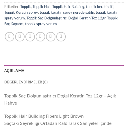
Etiketler:
Toppik
,
Toppik Hair
,
Toppik Hair Building
,
toppik keratin lifi
,
Toppik Keratin Sprey
,
toppik keratin sprey nerede satılır
,
toppik keratin
sprey yorum
,
Toppik Saç Dolgunlaştırıcı Doğal Keratin Toz 12gr
,
Toppik
Saç Kapatıcı
,
toppik sprey yorum
AÇIKLAMA
DEĞERLENDIRMELER (0)
Toppik Saç Dolgunlaştırıcı Doğal Keratin Toz 12gr – Açık
Kahve
Toppik Hair Building Fibers Light Brown
Saçtaki Seyrekliği Ortadan Kaldırarak Saniyeler İçinde