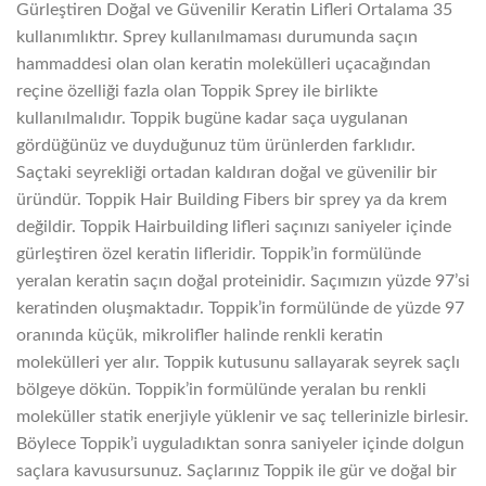
Gürleştiren Doğal ve Güvenilir Keratin Lifleri Ortalama 35
kullanımlıktır. Sprey kullanılmaması durumunda saçın
hammaddesi olan olan keratin molekülleri uçacağından
reçine özelliği fazla olan Toppik Sprey ile birlikte
kullanılmalıdır. Toppik bugüne kadar saça uygulanan
gördüğünüz ve duyduğunuz tüm ürünlerden farklıdır.
Saçtaki seyrekliği ortadan kaldıran doğal ve güvenilir bir
üründür. Toppik Hair Building Fibers bir sprey ya da krem
değildir. Toppik Hairbuilding lifleri saçınızı saniyeler içinde
gürleştiren özel keratin lifleridir. Toppik’in formülünde
yeralan keratin saçın doğal proteinidir. Saçımızın yüzde 97’si
keratinden oluşmaktadır. Toppik’in formülünde de yüzde 97
oranında küçük, mikrolifler halinde renkli keratin
molekülleri yer alır. Toppik kutusunu sallayarak seyrek saçlı
bölgeye dökün. Toppik’in formülünde yeralan bu renkli
moleküller statik enerjiyle yüklenir ve saç tellerinizle birlesir.
Böylece Toppik’i uyguladıktan sonra saniyeler içinde dolgun
saçlara kavusursunuz. Saçlarınız Toppik ile gür ve doğal bir