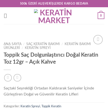
Skip
500₺ ÜZERI ALIŞVERIŞLERDE KARGO BEDAVA
to
content
0
ANA SAYFA
/
SAÇ KERATİN BAKIMI
/
KERATIN BAKIMI
ÜRÜNLERI
/
KERATIN SPREYI
Add to
wishlist
Toppik Saç Dolgunlaştırıcı Doğal Keratin
Toz 12gr – Açık Kahve
Saçtaki Seyrekliği Ortadan Kaldırarak Saniyeler İçinde
Gürleştiren Doğal ve Güvenilir Keratin Lifleri
Kategoriler:
Keratin Spreyi
,
Toppik Keratin