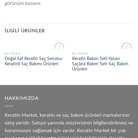
görünüm kazanır.
İLGILI ÜRÜNLER
EN İYILER
EN İYILER
Add to
Add to
Doğal Saf Keratin Saç Serumu-
Keratin Bakım Seti-Yanan
wishlist
wishlist
Keratinli Saç Bakımı Ürünleri
Saçlara Bakım Seti-Saç Bakım
Ürünleri
HAKKIMIZDA
Keratin Market, keratin ve saç bakım ürünleri markalarının
satış yeridir. Satışın yanında müşterisinin bilgilendirilmesi ve
korunmasını sağlamak için vardır. Keratin Market bir çok