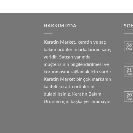
HAKKIMIZDA
SON
Keratin Market, keratin ve saç
06
bakım ürünleri markalarının satış
Oca
yeridir. Satışın yanında
müşterisinin bilgilendirilmesi ve
21
korunmasını sağlamak için vardır.
Ara
Keratin Market bir çok markanın
kaliteli keratin ürünlerini
bulabilirsiniz. Keratin Bakım
20
Ara
Ürünleri için başka yer aramayın.