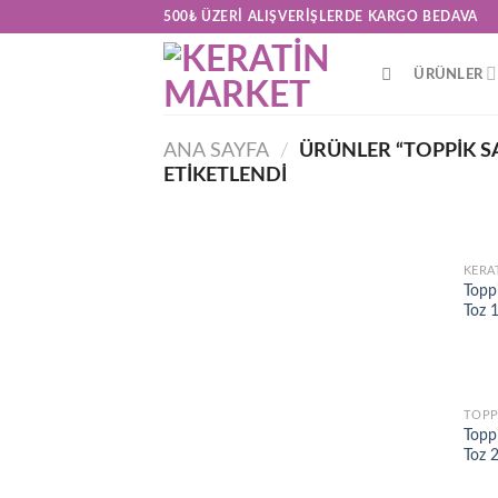
Skip
500₺ ÜZERI ALIŞVERIŞLERDE KARGO BEDAVA
to
content
ÜRÜNLER
ANA SAYFA
/
ÜRÜNLER “TOPPIK S
ETIKETLENDI
KERA
Toppi
Toz 
TOPP
Toppi
Toz 2