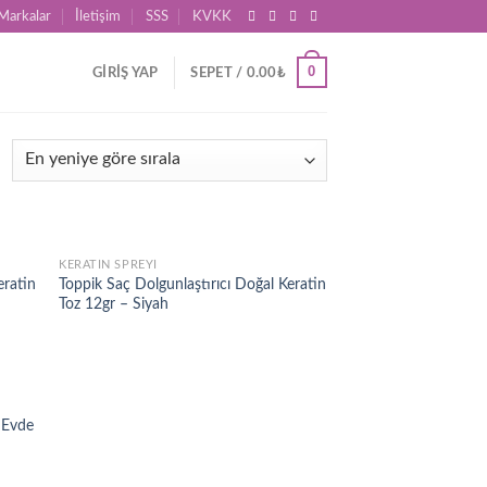
Markalar
İletişim
SSS
KVKK
0
GIRIŞ YAP
SEPET /
0.00
₺
KERATIN SPREYI
d to
Add to
eratin
Toppik Saç Dolgunlaştırıcı Doğal Keratin
hlist
wishlist
Toz 12gr – Siyah
d to
, Evde
hlist