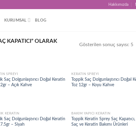
Hakkımızda
KURUMSAL
BLOG
AÇ KAPATICI” OLARAK
Gösterilen sonuç sayısı: 5
TIN SPREYI
KERATIN SPREYI
Add to
Ad
k Saç Dolgunlaştırıcı Doğal Keratin
Toppik Saç Dolgunlaştırıcı Doğal K
wishlist
wis
12gr – Açık Kahve
Toz 12gr – Koyu Kahve
IK KERATIN
BAKIM YAPICI KERATIN
Add to
Ad
k Saç Dolgunlaştırıcı Doğal Keratin
Toppik Keratin Sprey Saç Kapatıcı
wishlist
wis
7.5gr – Siyah
Saç ve Keratin Bakımı Ürünleri