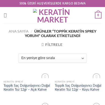
Skip
500₺ ÜZERI ALIŞVERIŞLERDE KARGO BEDAVA
to
content
0
ANA SAYFA
/
ÜRÜNLER “TOPPIK KERATIN SPREY
YORUM” OLARAK ETIKETLENDI
FILTRELE
KERATIN SPREYI
KERATIN SPREYI
Add to
Add to
Toppik Saç Dolgunlaştırıcı Doğal
Toppik Saç Dolgunlaştırıcı Doğal
wishlist
wishlist
Keratin Toz 12gr – Açık Kahve
Keratin Toz 12gr – Koyu Kahve