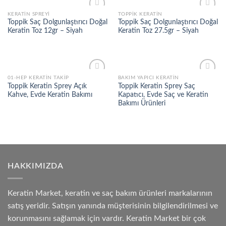
KERATIN SPREYI
TOPPIK KERATIN
Add to
Add to
Toppik Saç Dolgunlaştırıcı Doğal
Toppik Saç Dolgunlaştırıcı Doğal
wishlist
wishlist
Keratin Toz 12gr – Siyah
Keratin Toz 27.5gr – Siyah
01-HEP KERATIN TAKIP
BAKIM YAPICI KERATIN
Add to
Add to
Toppik Keratin Sprey Açık
Toppik Keratin Sprey Saç
wishlist
wishlist
Kahve, Evde Keratin Bakımı
Kapatıcı, Evde Saç ve Keratin
Bakımı Ürünleri
HAKKIMIZDA
Keratin Market, keratin ve saç bakım ürünleri markalarının
satış yeridir. Satışın yanında müşterisinin bilgilendirilmesi ve
korunmasını sağlamak için vardır. Keratin Market bir çok