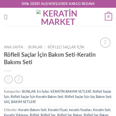
Skip
500₺ ÜZERI ALIŞVERIŞLERDE KARGO BEDAVA
to
content
0
ANA SAYFA
/
BUNLAR
/
RÖFLELI SAÇLAR İÇIN
Add to
Röfleli Saçlar İçin Bakım Seti-Keratin
wishlist
Bakımı Seti
Kategoriler:
BUNLAR
,
En İyiler
,
KERATİN BAKIMI SETLERİ
,
Röfleli Saçlar
İçin
,
Röfleli Saçlar İçin Keratin Bakım Seti
,
Röfleli Saçlar İçin Saç Bakım Seti
,
SAÇ BAKIM SETLERİ
Etiketler:
Keratin Bakımı Seti
,
Keratin Fiyatı
,
keratin fiyatları
,
Keratin Seti
,
Keratin Yükleme
,
Röfleli
,
Röfleli Saç
,
Röfleli Saç Bakım
,
Röfleli Saç Bakım