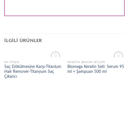
İLGILI ÜRÜNLER
EN İYILER
KERATİN BAKIMI SETLERİ
Add to
Add to
Saç Dökülmesine Karşı-Titanium
Biomega Keratin Seti: Serum 95
wishlist
wishlist
Hair Remover-Titanyum Saç
ml + Şampuan 500 ml
Çıkarıcı