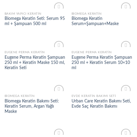
BAKIM YAPICI KERATIN
BIOMEGA KERATIN
Add to
Add to
Biomega Keratin Seti: Serum 95
Biomega Keratin
wishlist
wishlist
ml + Şampuan 500 ml
Serum+Şampuan+Maske
EUGENE PERMA KERATIN
EUGENE PERMA KERATIN
Add to
Add to
Eugene Perma Keratin Şampuan
Eugene Perma Keratin Şampuan
wishlist
wishlist
250 ml + Keratin Maske 150 ml,
250 ml + Keratin Serum 10×10
Keratin Seti
ml
BIOMEGA KERATIN
EVDE KERATIN BAKIMI SETI
Add to
Add to
Biomega Keratin Bakımı Seti:
Urban Care Keratin Bakımı Seti,
wishlist
wishlist
Keratin Serum, Argan Yağlı
Evde Saç Keratin Bakımı
Maske