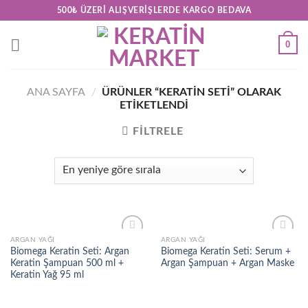
Skip
500₺ ÜZERI ALIŞVERIŞLERDE KARGO BEDAVA
to
content
0
ANA SAYFA
/
ÜRÜNLER “KERATIN SETI” OLARAK
ETIKETLENDI
FILTRELE
ARGAN YAĞI
ARGAN YAĞI
Add to
Add to
Biomega Keratin Seti: Argan
Biomega Keratin Seti: Serum +
wishlist
wishlist
Keratin Şampuan 500 ml +
Argan Şampuan + Argan Maske
Keratin Yağ 95 ml