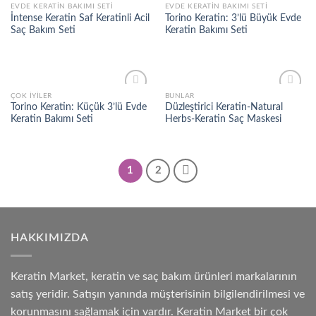
EVDE KERATIN BAKIMI SETI
EVDE KERATIN BAKIMI SETI
Add to
Add to
İntense Keratin Saf Keratinli Acil
Torino Keratin: 3’lü Büyük Evde
wishlist
wishlist
Saç Bakım Seti
Keratin Bakımı Seti
ÇOK İYILER
BUNLAR
Add to
Add to
Torino Keratin: Küçük 3’lü Evde
Düzleştirici Keratin-Natural
wishlist
wishlist
Keratin Bakımı Seti
Herbs-Keratin Saç Maskesi
1
2
HAKKIMIZDA
Keratin Market, keratin ve saç bakım ürünleri markalarının
satış yeridir. Satışın yanında müşterisinin bilgilendirilmesi ve
korunmasını sağlamak için vardır. Keratin Market bir çok