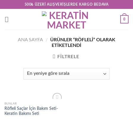
Skip
500₺ ÜZERI ALIŞVERIŞLERDE KARGO BEDAVA
to
content
0
ANA SAYFA
/
ÜRÜNLER “RÖFLELI” OLARAK
ETIKETLENDI
FILTRELE
BUNLAR
Add to
Röfleli Saçlar İçin Bakım Seti-
wishlist
Keratin Bakımı Seti