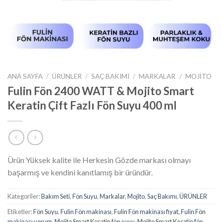
ANA SAYFA
/
ÜRÜNLER
/
SAÇ BAKIMI
/
MARKALAR
/
MOJITO
Fulin Fön 2400 WATT & Mojito Smart
Keratin Çift Fazlı Fön Suyu 400 ml
Ürün Yüksek kalite ile Herkesin Gözde markası olmayı
başarmış ve kendini kanıtlamış bir üründür.
Kategoriler:
Bakım Seti
,
Fön Suyu
,
Markalar
,
Mojito
,
Saç Bakımı
,
ÜRÜNLER
Etiketler:
Fön Suyu
,
Fulin Fön makinası
,
Fulin Fön makinası fiyat
,
Fulin Fön
makinası yorum
,
Mojito Smart Keratin fön suyu
,
Mojito Smart Keratin fön