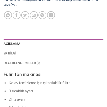
suyu fiyat
AÇIKLAMA
EK BILGI
DEĞERLENDIRMELER (0)
Fulin fön makinası
Kolay temizleme için çıkarılabilir filtre
3 sıcaklık ayarı
2 hız ayarı