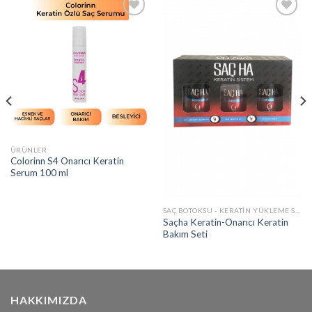
Add to
Add to
wishlist
wishlist
ÜRÜNLER
Colorinn S4 Onarıcı Keratin
Serum 100 ml
SAÇ BOTOKSU - KERATIN YÜKLEME SETI
Saçha Keratin-Onarıcı Keratin
Bakım Seti
HAKKIMIZDA