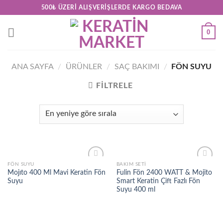
Skip
500₺ ÜZERI ALIŞVERIŞLERDE KARGO BEDAVA
to
content
0
ANA SAYFA
/
ÜRÜNLER
/
SAÇ BAKIMI
/
FÖN SUYU
FILTRELE
FÖN SUYU
BAKIM SETI
Add to
Add to
Mojıto 400 Ml Mavi Keratin Fön
Fulin Fön 2400 WATT & Mojito
wishlist
wishlist
Suyu
Smart Keratin Çift Fazlı Fön
Suyu 400 ml