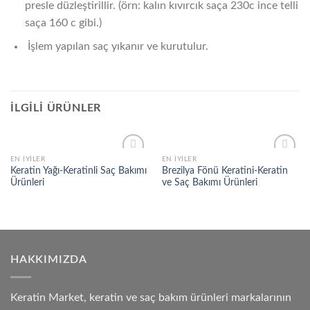
presle düzleştirillir. (örn: kalın kıvırcık saça 230c ince telli
saça 160 c gibi.)
İşlem yapılan saç yıkanır ve kurutulur.
İLGILI ÜRÜNLER
EN İYILER
EN İYILER
Add to
Add to
Keratin Yağı-Keratinli Saç Bakımı
Brezilya Fönü Keratini-Keratin
wishlist
wishlist
Ürünleri
ve Saç Bakımı Ürünleri
HAKKIMIZDA
Keratin Market, keratin ve saç bakım ürünleri markalarının