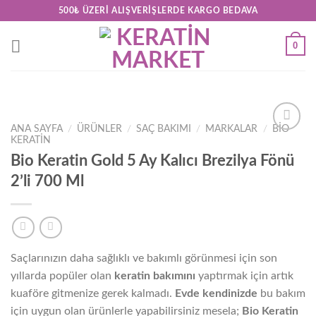
Skip
500₺ ÜZERI ALIŞVERIŞLERDE KARGO BEDAVA
to
content
0
ANA SAYFA
/
ÜRÜNLER
/
SAÇ BAKIMI
/
MARKALAR
/
BIO
KERATIN
Add to
wishlist
Bio Keratin Gold 5 Ay Kalıcı Brezilya Fönü
2’li 700 Ml
Saçlarınızın daha sağlıklı ve bakımlı görünmesi için son
yıllarda popüler olan
keratin bakımını
yaptırmak için artık
kuaföre gitmenize gerek kalmadı.
Evde kendinizde
bu bakım
için uygun olan ürünlerle yapabilirsiniz mesela;
Bio Keratin