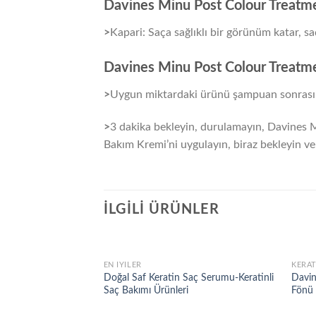
Davines Minu Post Colour Treatm
>
Kapari: Saça sağlıklı bir görünüm katar, sa
Davines Minu Post Colour Treatm
>
Uygun miktardaki ürünü şampuan sonrası d
>
3 dakika bekleyin, durulamayın, Davines 
Bakım Kremi’ni uygulayın, biraz bekleyin ve
İLGILI ÜRÜNLER
EN İYILER
KERAT
Add to
Doğal Saf Keratin Saç Serumu-Keratinli
Davin
wishlist
Saç Bakımı Ürünleri
Fönü 