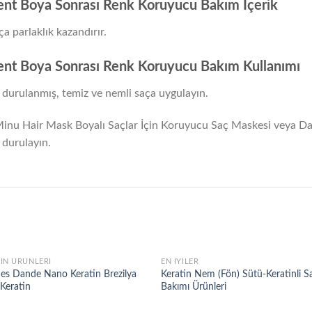
ent Boya Sonrası Renk Koruyucu Bakım İçerik
ça parlaklık kazandırır.
ent Boya Sonrası Renk Koruyucu Bakım Kullanımı
urulanmış, temiz ve nemli saça uygulayın.
Minu Hair Mask Boyalı Saçlar İçin Koruyucu Saç Maskesi veya Da
 durulayın.
İN ÜRÜNLERİ
EN İYILER
Add to
Add
es Dande Nano Keratin Brezilya
Keratin Nem (Fön) Sütü-Keratinli S
wishlist
wish
Keratin
Bakımı Ürünleri