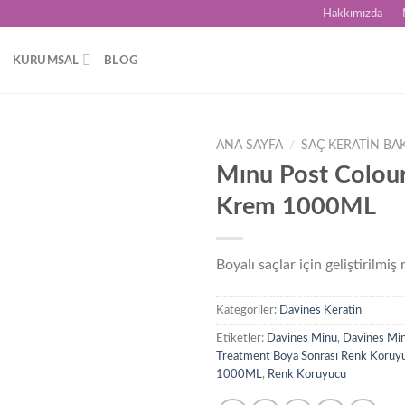
Hakkımızda
KURUMSAL
BLOG
ANA SAYFA
/
SAÇ KERATİN BA
Mınu Post Colour
Add to
Krem 1000ML
wishlist
Boyalı saçlar için geliştirilmi
Kategoriler:
Davines Keratin
Etiketler:
Davines Minu
,
Davines Min
Treatment Boya Sonrası Renk Koruy
1000ML
,
Renk Koruyucu