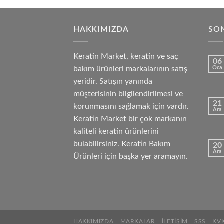
HAKKIMIZDA
SON
Keratin Market, keratin ve saç
06
bakım ürünleri markalarının satış
Oca
yeridir. Satışın yanında
müşterisinin bilgilendirilmesi ve
21
korunmasını sağlamak için vardır.
Ara
Keratin Market bir çok markanın
kaliteli keratin ürünlerini
bulabilirsiniz. Keratin Bakım
20
Ara
Ürünleri için başka yer aramayın.
HAKKIMIZDA
MARKALAR
İLETIŞIM
SSS
KV