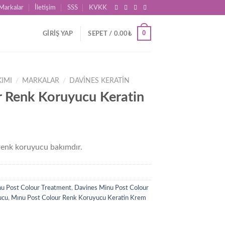
Markalar
İletişim
SSS
KVKK
0
GIRIŞ YAP
SEPET /
0.00
₺
KIMI
/
MARKALAR
/
DAVINES KERATIN
 Renk Koruyucu Keratin
ş renk koruyucu bakımdır.
u Post Colour Treatment
,
Davines Minu Post Colour
ucu
,
Mınu Post Colour Renk Koruyucu Keratin Krem