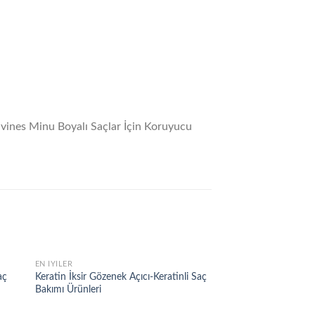
vines Minu Boyalı Saçlar İçin Koruyucu
EN İYILER
KERATİN ÜRÜNLERİ
 to
Add to
aç
Keratin İksir Gözenek Açıcı-Keratinli Saç
Davines Dande Nano 
list
wishlist
Bakımı Ürünleri
Kremi