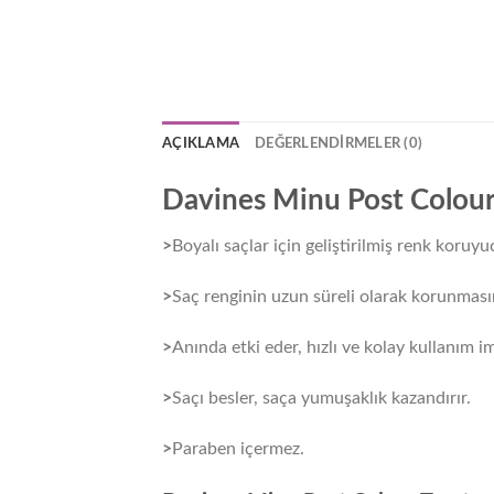
AÇIKLAMA
DEĞERLENDIRMELER (0)
Davines Minu Post Colou
>
Boyalı saçlar için geliştirilmiş renk koruy
>
Saç renginin uzun süreli olarak korunmasın
>
Anında etki eder, hızlı ve kolay kullanım i
>
Saçı besler, saça yumuşaklık kazandırır.
>
Paraben içermez.