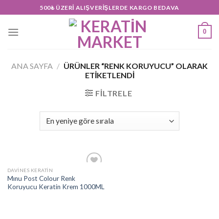
Skip
500₺ ÜZERI ALIŞVERIŞLERDE KARGO BEDAVA
to
content
0
ANA SAYFA
/
ÜRÜNLER “RENK KORUYUCU” OLARAK
ETIKETLENDI
FILTRELE
DAVINES KERATIN
Add to
Mınu Post Colour Renk
wishlist
Koruyucu Keratin Krem 1000ML