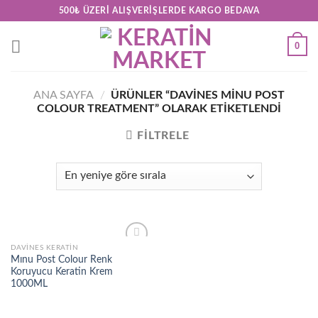
Skip
500₺ ÜZERI ALIŞVERIŞLERDE KARGO BEDAVA
to
content
0
ANA SAYFA
/
ÜRÜNLER “DAVINES MINU POST
COLOUR TREATMENT” OLARAK ETIKETLENDI
FILTRELE
DAVINES KERATIN
Add to
Mınu Post Colour Renk
wishlist
Koruyucu Keratin Krem
1000ML