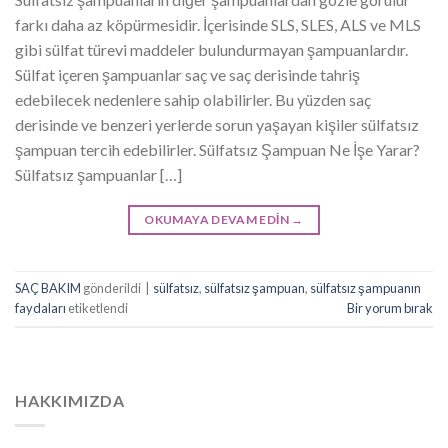
farkı daha az köpürmesidir. İçerisinde SLS, SLES, ALS ve MLS
gibi sülfat türevi maddeler bulundurmayan şampuanlardır.
Sülfat içeren şampuanlar saç ve saç derisinde tahriş
edebilecek nedenlere sahip olabilirler. Bu yüzden saç
derisinde ve benzeri yerlerde sorun yaşayan kişiler sülfatsız
şampuan tercih edebilirler. Sülfatsız Şampuan Ne İşe Yarar?
Sülfatsız şampuanlar […]
OKUMAYA DEVAM EDIN
→
SAÇ BAKIM
gönderildi
|
sülfatsız
,
sülfatsız şampuan
,
sülfatsız şampuanın
faydaları
etiketlendi
Bir yorum bırak
HAKKIMIZDA