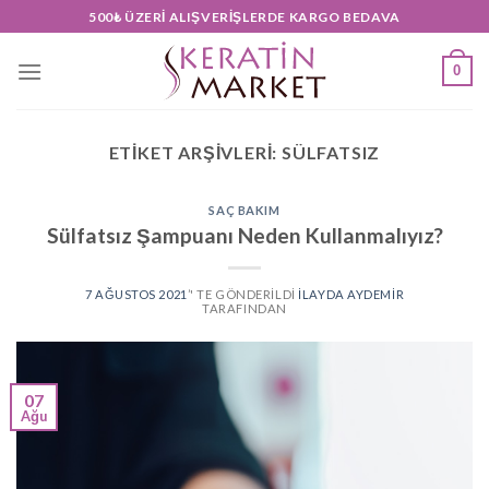
Skip
500₺ ÜZERI ALIŞVERIŞLERDE KARGO BEDAVA
to
content
0
ETIKET ARŞIVLERI:
SÜLFATSIZ
SAÇ BAKIM
Sülfatsız Şampuanı Neden Kullanmalıyız?
7 AĞUSTOS 2021
’' TE GÖNDERILDI
İLAYDA AYDEMIR
TARAFINDAN
07
Ağu