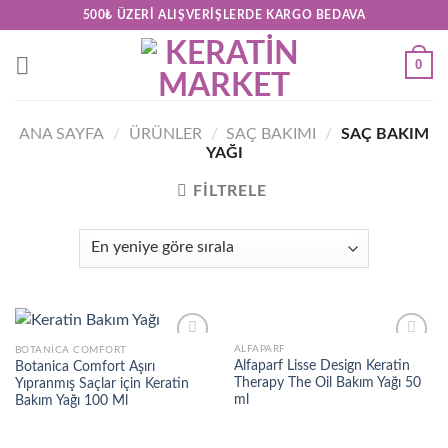
Skip
500₺ ÜZERI ALIŞVERIŞLERDE KARGO BEDAVA
to
content
0
ANA SAYFA
/
ÜRÜNLER
/
SAÇ BAKIMI
/
SAÇ BAKIM
YAĞI
FILTRELE
ALFAPARF
BOTANICA COMFORT
Add to
Add to
Alfaparf Lisse Design Keratin
Botanica Comfort Aşırı
wishlist
wishlist
Therapy The Oil Bakım Yağı 50
Yıpranmış Saçlar için Keratin
ml
Bakım Yağı 100 Ml