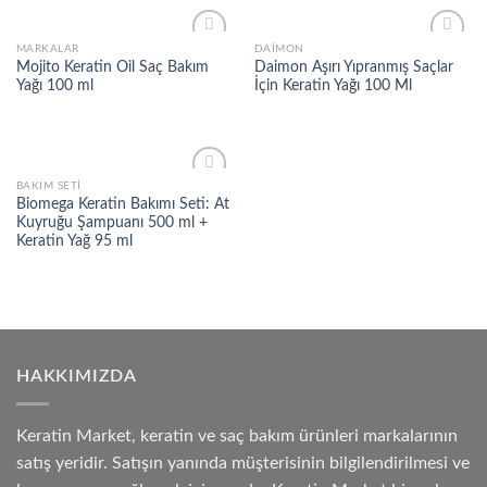
MARKALAR
DAIMON
Add to
Add to
Mojito Keratin Oil Saç Bakım
Daimon Aşırı Yıpranmış Saçlar
wishlist
wishlist
Yağı 100 ml
İçin Keratin Yağı 100 Ml
BAKIM SETI
Add to
Biomega Keratin Bakımı Seti: At
wishlist
Kuyruğu Şampuanı 500 ml +
Keratin Yağ 95 ml
HAKKIMIZDA
Keratin Market, keratin ve saç bakım ürünleri markalarının
satış yeridir. Satışın yanında müşterisinin bilgilendirilmesi ve