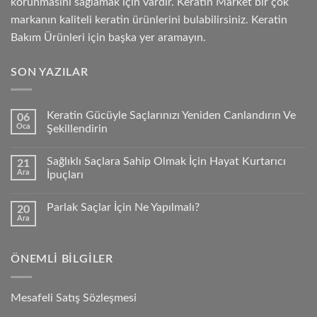
korunmasını sağlamak için vardır. Keratin Market bir çok
markanın kaliteli keratin ürünlerini bulabilirsiniz. Keratin
Bakım Ürünleri için başka yer aramayın.
SON YAZILAR
Keratin Gücüyle Saçlarınızı Yeniden Canlandırın Ve
06
Oca
Şekillendirin
Sağlıklı Saçlara Sahip Olmak İçin Hayat Kurtarıcı
21
Ara
İpuçları
Parlak Saçlar İçin Ne Yapılmalı?
20
Ara
ÖNEMLI BILGILER
Mesafeli Satış Sözleşmesi