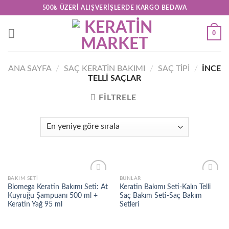
Skip
500₺ ÜZERI ALIŞVERIŞLERDE KARGO BEDAVA
to
content
0
ANA SAYFA
/
SAÇ KERATİN BAKIMI
/
SAÇ TIPI
/
İNCE
TELLI SAÇLAR
FILTRELE
BAKIM SETI
BUNLAR
Add to
Add to
Biomega Keratin Bakımı Seti: At
Keratin Bakımı Seti-Kalın Telli
wishlist
wishlist
Kuyruğu Şampuanı 500 ml +
Saç Bakım Seti-Saç Bakım
Keratin Yağ 95 ml
Setleri