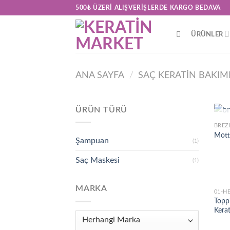
Skip
500₺ ÜZERI ALIŞVERIŞLERDE KARGO BEDAVA
to
content
ÜRÜNLER
ANA SAYFA
/
SAÇ KERATİN BAKIM
ÜRÜN TÜRÜ
BREZ
Motto
Şampuan
(1)
Saç Maskesi
(1)
MARKA
01-H
Topp
Kera