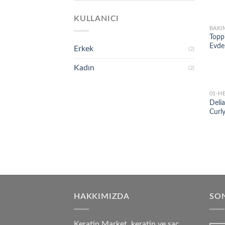
KULLANICI
BAKI
Topp
Evde
Erkek
(2)
Kadın
(2)
01-H
Deli
Curl
HAKKIMIZDA
SON
Keratin Market, keratin ve saç