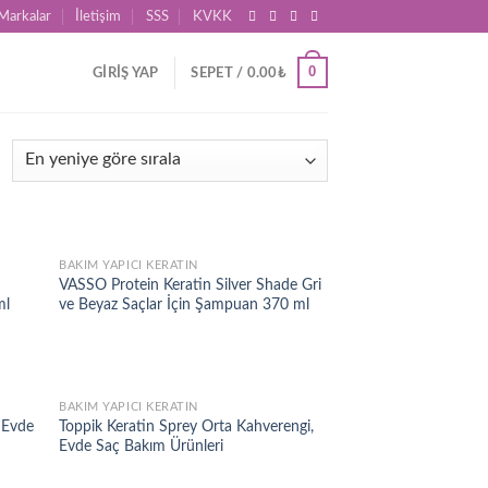
Markalar
İletişim
SSS
KVKK
0
GIRIŞ YAP
SEPET /
0.00
₺
BAKIM YAPICI KERATIN
d to
Add to
VASSO Protein Keratin Silver Shade Gri
hlist
wishlist
ml
ve Beyaz Saçlar İçin Şampuan 370 ml
BAKIM YAPICI KERATIN
d to
Add to
, Evde
Toppik Keratin Sprey Orta Kahverengi,
hlist
wishlist
Evde Saç Bakım Ürünleri