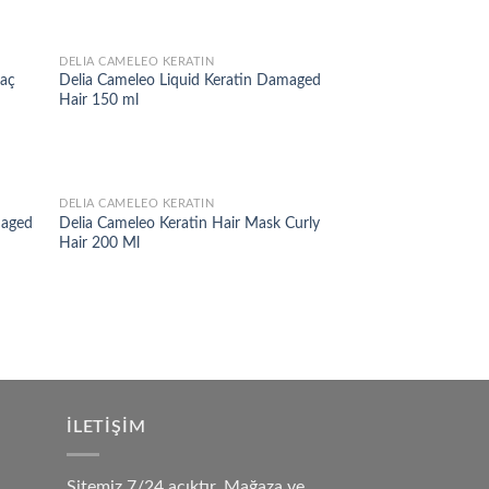
DELIA CAMELEO KERATIN
d to
Add to
Saç
Delia Cameleo Liquid Keratin Damaged
hlist
wishlist
Hair 150 ml
DELIA CAMELEO KERATIN
d to
Add to
maged
Delia Cameleo Keratin Hair Mask Curly
hlist
wishlist
Hair 200 Ml
İLETIŞIM
Sitemiz 7/24 açıktır. Mağaza ve