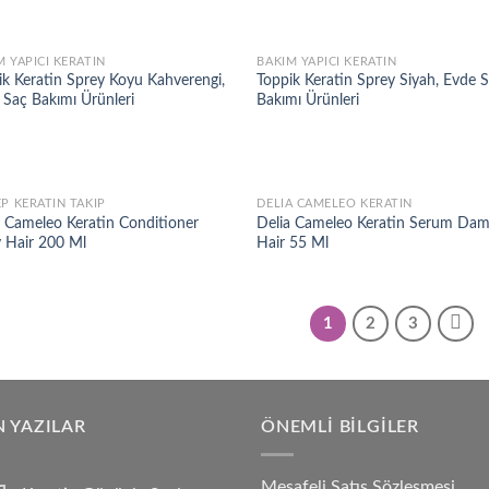
M YAPICI KERATIN
BAKIM YAPICI KERATIN
Add to
Ad
ik Keratin Sprey Koyu Kahverengi,
Toppik Keratin Sprey Siyah, Evde 
wishlist
wis
 Saç Bakımı Ürünleri
Bakımı Ürünleri
EP KERATIN TAKIP
DELIA CAMELEO KERATIN
Add to
Ad
a Cameleo Keratin Conditioner
Delia Cameleo Keratin Serum Da
wishlist
wis
y Hair 200 Ml
Hair 55 Ml
1
2
3
 YAZILAR
ÖNEMLI BILGILER
Mesafeli Satış Sözleşmesi