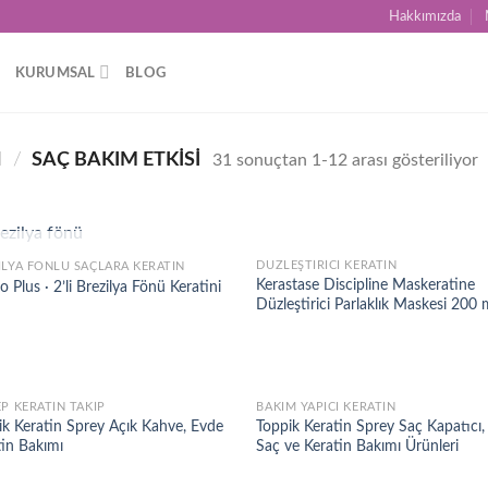
Hakkımızda
KURUMSAL
BLOG
I
/
SAÇ BAKIM ETKISI
31 sonuçtan 1-12 arası gösteriliyor
STOKTA YOK
DÜZLEŞTIRICI KERATIN
ILYA FÖNLÜ SAÇLARA KERATIN
Add to
Ad
Kerastase Discipline Maskeratine
 Plus · 2’li Brezilya Fönü Keratini
wishlist
wis
Düzleştirici Parlaklık Maskesi 200 
EP KERATIN TAKIP
BAKIM YAPICI KERATIN
Add to
Ad
ik Keratin Sprey Açık Kahve, Evde
Toppik Keratin Sprey Saç Kapatıcı
wishlist
wis
tin Bakımı
Saç ve Keratin Bakımı Ürünleri