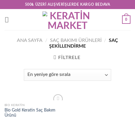
Skip
500₺ ÜZERI ALIŞVERIŞLERDE KARGO BEDAVA
to
content
0
ANA SAYFA
/
SAÇ BAKIMI ÜRÜNLERİ
/
SAÇ
ŞEKILLENDIRME
FILTRELE
BIO KERATIN
Add to
Bio Gold Keratin Saç Bakım
wishlist
Ürünü