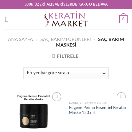
Skip
500₺ ÜZERI ALIŞVERIŞLERDE KARGO BEDAVA
to
content
0
ANA SAYFA
/
SAÇ BAKIMI ÜRÜNLERİ
/
SAÇ BAKIM
MASKESI
FILTRELE
EUGENE PERMA KERATIN
Add to
Add to
Eugene Perma Essentiel Keratin
wishlist
wishlist
Maske 150 ml