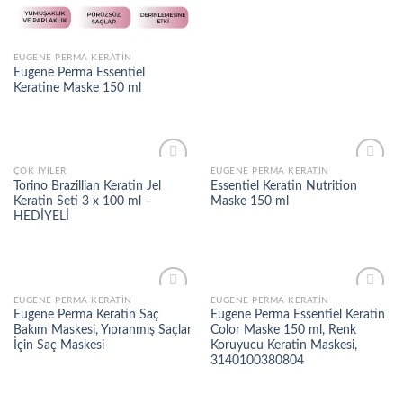
EUGENE PERMA KERATIN
Eugene Perma Essentiel
Keratine Maske 150 ml
ÇOK İYILER
EUGENE PERMA KERATIN
Add to
Add to
Torino Brazillian Keratin Jel
Essentiel Keratin Nutrition
wishlist
wishlist
Keratin Seti 3 x 100 ml –
Maske 150 ml
HEDİYELİ
EUGENE PERMA KERATIN
EUGENE PERMA KERATIN
Add to
Add to
Eugene Perma Keratin Saç
Eugene Perma Essenti̇el Keratin
wishlist
wishlist
Bakım Maskesi, Yıpranmış Saçlar
Color Maske 150 ml, Renk
İçin Saç Maskesi
Koruyucu Keratin Maskesi,
3140100380804