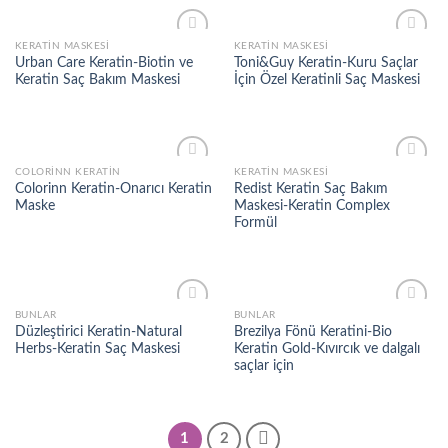
KERATIN MASKESI
KERATIN MASKESI
Add to
Add to
Urban Care Keratin-Biotin ve
Toni&Guy Keratin-Kuru Saçlar
wishlist
wishlist
Keratin Saç Bakım Maskesi
İçin Özel Keratinli Saç Maskesi
COLORINN KERATIN
KERATIN MASKESI
Add to
Add to
Colorinn Keratin-Onarıcı Keratin
Redist Keratin Saç Bakım
wishlist
wishlist
Maske
Maskesi-Keratin Complex
Formül
BUNLAR
BUNLAR
Add to
Add to
Düzleştirici Keratin-Natural
Brezilya Fönü Keratini-Bio
wishlist
wishlist
Herbs-Keratin Saç Maskesi
Keratin Gold-Kıvırcık ve dalgalı
saçlar için
1
2