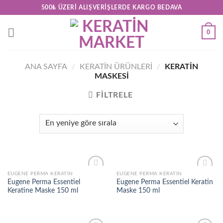
Skip
500₺ ÜZERI ALIŞVERIŞLERDE KARGO BEDAVA
to
content
0
ANA SAYFA
/
KERATİN ÜRÜNLERİ
/
KERATIN
MASKESI
FILTRELE
EUGENE PERMA KERATIN
EUGENE PERMA KERATIN
Add to
Add to
Eugene Perma Essentiel
Eugene Perma Essentiel Keratin
wishlist
wishlist
Keratine Maske 150 ml
Maske 150 ml