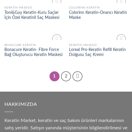
KERATIN MASKESI
COLORINN KERATIN
Add to
Add to
Toni&Guy Keratin-Kuru Saçlar
Colorinn Keratin-Onarıcı Keratin
wishlist
wishlist
İçin Özel Keratinli Saç Maskesi
Maske
BONACURE KERATIN
KERATIN MASKESI
Add to
Add to
Bonacure Keratin- Fibre Force
Loreal Pro-Keratin Refill Keratin
wishlist
wishlist
Bağ Oluşturucu Keratin Maskesi
Dolgusu Saç Kremi
1
2
HAKKIMIZDA
Keratin Market, keratin ve saç bakım ürünleri markalarının
satış yeridir. Satışın yanında müşterisinin bilgilendirilmesi ve