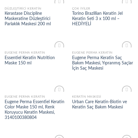
DÜZLEŞTIRICI KERATIN
ÇOK İYILER
Add to
Add to
Kerastase Discipline
Torino Brazillian Keratin Jel
wishlist
wishlist
Maskeratine Düzleştirici
Keratin Seti 3 x 100 ml –
Parlaklık Maskesi 200 ml
HEDİYELİ
EUGENE PERMA KERATIN
EUGENE PERMA KERATIN
Add to
Add to
Essentiel Keratin Nutrition
Eugene Perma Keratin Saç
wishlist
wishlist
Maske 150 ml
Bakım Maskesi, Yıpranmış Saçlar
İçin Saç Maskesi
EUGENE PERMA KERATIN
KERATIN MASKESI
Add to
Add to
Eugene Perma Essenti̇el Keratin
Urban Care Keratin-Biotin ve
wishlist
wishlist
Color Maske 150 ml, Renk
Keratin Saç Bakım Maskesi
Koruyucu Keratin Maskesi,
3140100380804