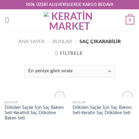
Skip
500₺ ÜZERI ALIŞVERIŞLERDE KARGO BEDAVA
to
content
0
ANA SAYFA
/
BUNLAR
/
SAÇ ÇIKARABILIR
FILTRELE
BUNLAR
BUNLAR
Add to
Add to
Dökülen Saçlar İçin Saç Bakımı
Dökülen Saçlar İçin Saç Bakımı
wishlist
wishlist
Seti-Keratinli Saç Dökülme
Seti-Keratin Saç Dökülme Seti
Bakım Seti