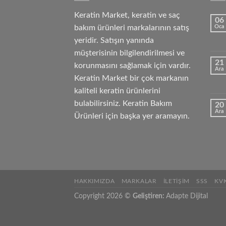
Keratin Market, keratin ve saç
06
bakım ürünleri markalarının satış
Oca
yeridir. Satışın yanında
müşterisinin bilgilendirilmesi ve
21
korunmasını sağlamak için vardır.
Ara
Keratin Market bir çok markanın
kaliteli keratin ürünlerini
bulabilirsiniz. Keratin Bakım
20
Ara
Ürünleri için başka yer aramayın.
HAKKIMIZDA
MARKALAR
İLETIŞIM
SSS
KV
Copyright 2026 ©
Geliştiren:
Adapte Dijital