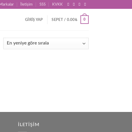
Markalar
İletişim
SSS
KVKK
0
GIRIŞ YAP
SEPET /
0.00
₺
İLETIŞIM