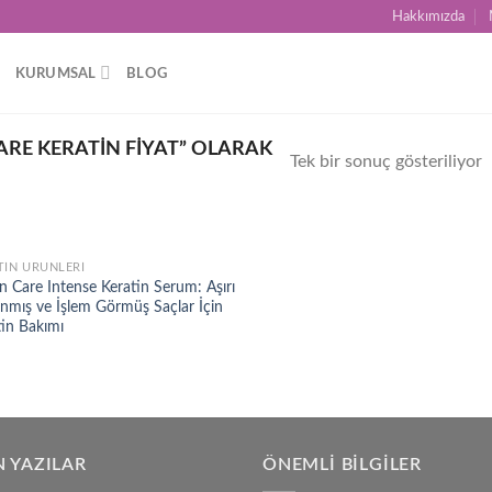
Hakkımızda
KURUMSAL
BLOG
RE KERATIN FIYAT” OLARAK
Tek bir sonuç gösteriliyor
TİN ÜRÜNLERİ
Add to
n Care Intense Keratin Serum: Aşırı
wishlist
anmış ve İşlem Görmüş Saçlar İçin
tin Bakımı
 YAZILAR
ÖNEMLI BILGILER