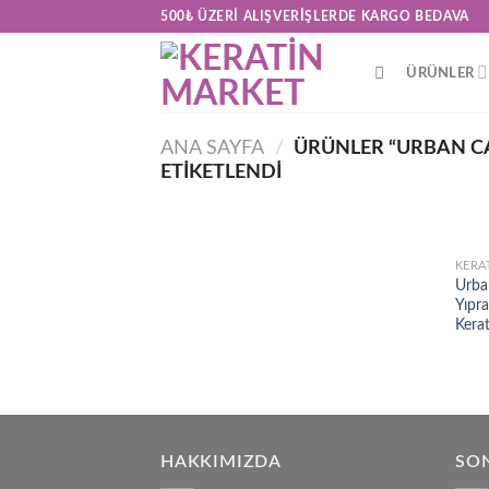
Skip
500₺ ÜZERI ALIŞVERIŞLERDE KARGO BEDAVA
to
content
ÜRÜNLER
ANA SAYFA
/
ÜRÜNLER “URBAN CA
ETIKETLENDI
KERA
Urba
Yıpr
Kera
HAKKIMIZDA
SON