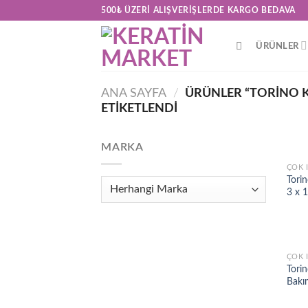
Skip
500₺ ÜZERI ALIŞVERIŞLERDE KARGO BEDAVA
to
content
ÜRÜNLER
ANA SAYFA
/
ÜRÜNLER “TORINO K
ETIKETLENDI
MARKA
ÇOK 
Torin
3 x 
ÇOK 
Torin
Bakı