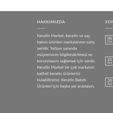
HAKKIMIZDA
SON
Keratin Market, keratin ve saç
06
bakım ürünleri markalarının satış
Oca
yeridir. Satışın yanında
müşterisinin bilgilendirilmesi ve
21
korunmasını sağlamak için vardır.
Ara
Keratin Market bir çok markanın
kaliteli keratin ürünlerini
bulabilirsiniz. Keratin Bakım
20
Ara
Ürünleri için başka yer aramayın.