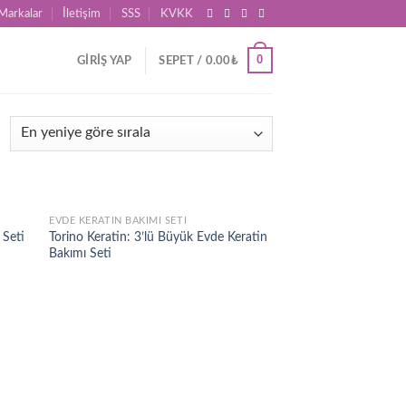
Markalar
İletişim
SSS
KVKK
0
GIRIŞ YAP
SEPET /
0.00
₺
EVDE KERATIN BAKIMI SETI
d to
Add to
 Seti
Torino Keratin: 3’lü Büyük Evde Keratin
hlist
wishlist
Bakımı Seti