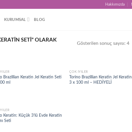
Hakkımızda
KURUMSAL
BLOG
ERATIN SETI” OLARAK
Gösterilen sonuç sayısı: 4
İYILER
ÇOK İYILER
Add to
Ad
o Brazillian Keratin Jel Keratin Seti
Torino Brazillian Keratin Jel Keratin
wishlist
wis
100 ml
3 x 100 ml – HEDİYELİ
İYILER
Add to
o Keratin: Küçük 3’lü Evde Keratin
wishlist
mı Seti