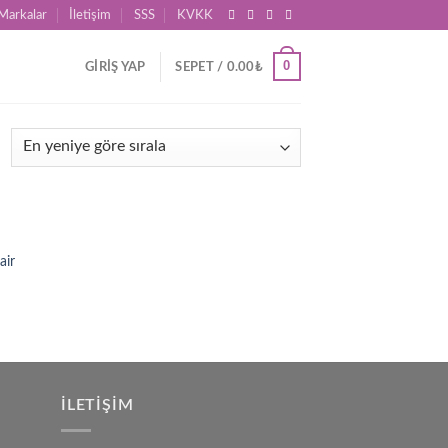
Markalar
İletişim
SSS
KVKK
0
GIRIŞ YAP
SEPET /
0.00
₺
d to
air
hlist
İLETIŞIM