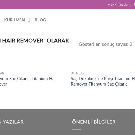
Hakkımızda
KURUMSAL
BLOG
M HAIR REMOVER” OLARAK
Gösterilen sonuç sayısı: 2
AR
BUNLAR
Add to
Ad
nyum Saç Çıkarıcı-Titanium Hair
Saç Dökülmesine Karşı-Titanium H
wishlist
wis
over
Remover-Titanyum Saç Çıkarıcı
 YAZILAR
ÖNEMLI BILGILER