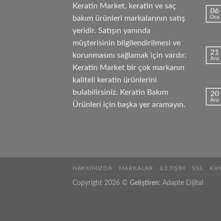
Keratin Market, keratin ve saç
06
bakım ürünleri markalarının satış
Oca
yeridir. Satışın yanında
müşterisinin bilgilendirilmesi ve
21
korunmasını sağlamak için vardır.
Ara
Keratin Market bir çok markanın
kaliteli keratin ürünlerini
bulabilirsiniz. Keratin Bakım
20
Ara
Ürünleri için başka yer aramayın.
HAKKIMIZDA
MARKALAR
İLETIŞIM
SSS
KV
Copyright 2026 ©
Geliştiren:
Adapte Dijital