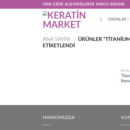
Skip
500₺ ÜZERI ALIŞVERIŞLERDE KARGO BEDAVA
to
content
ÜRÜNLER
ANA SAYFA
/
ÜRÜNLER “TITANIU
ETIKETLENDI
BUNL
Tita
Rem
HAKKIMIZDA
SON