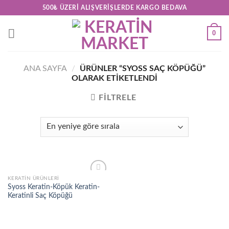
Skip
500₺ ÜZERI ALIŞVERIŞLERDE KARGO BEDAVA
to
content
0
ANA SAYFA
/
ÜRÜNLER “SYOSS SAÇ KÖPÜĞÜ”
OLARAK ETIKETLENDI
FILTRELE
KERATİN ÜRÜNLERİ
Add to
Syoss Keratin-Köpük Keratin-
wishlist
Keratinli Saç Köpüğü