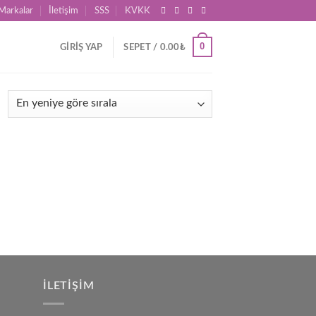
Markalar
İletişim
SSS
KVKK
0
GIRIŞ YAP
SEPET /
0.00
₺
İLETIŞIM