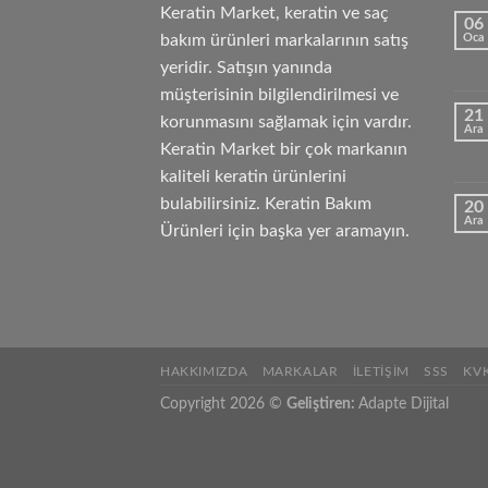
Keratin Market, keratin ve saç
06
bakım ürünleri markalarının satış
Oca
yeridir. Satışın yanında
müşterisinin bilgilendirilmesi ve
21
korunmasını sağlamak için vardır.
Ara
Keratin Market bir çok markanın
kaliteli keratin ürünlerini
bulabilirsiniz. Keratin Bakım
20
Ara
Ürünleri için başka yer aramayın.
HAKKIMIZDA
MARKALAR
İLETIŞIM
SSS
KV
Copyright 2026 ©
Geliştiren:
Adapte Dijital