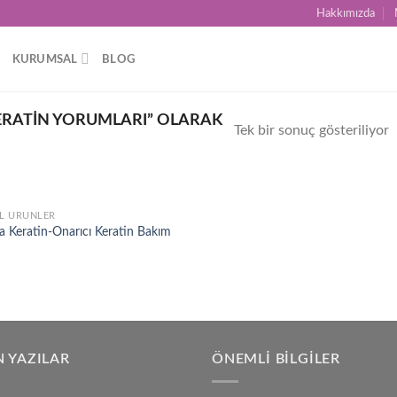
Hakkımızda
KURUMSAL
BLOG
ERATIN YORUMLARI” OLARAK
Tek bir sonuç gösteriliyor
L ÜRÜNLER
Add to
a Keratin-Onarıcı Keratin Bakım
wishlist
 YAZILAR
ÖNEMLI BILGILER