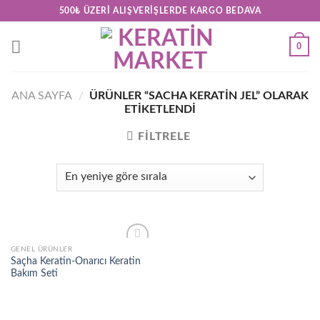
Skip
500₺ ÜZERI ALIŞVERIŞLERDE KARGO BEDAVA
to
content
0
ANA SAYFA
/
ÜRÜNLER “SACHA KERATIN JEL” OLARAK
ETIKETLENDI
FILTRELE
GENEL ÜRÜNLER
Add to
Saçha Keratin-Onarıcı Keratin
wishlist
Bakım Seti