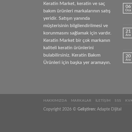
Keratin Market, keratin ve saç
06
bakım ürünleri markalarının satış
Oca
yeridir. Satışın yanında
müşterisinin bilgilendirilmesi ve
21
korunmasını sağlamak için vardır.
Ara
Keratin Market bir çok markanın
kaliteli keratin ürünlerini
bulabilirsiniz. Keratin Bakım
20
Ara
Ürünleri için başka yer aramayın.
HAKKIMIZDA
MARKALAR
İLETIŞIM
SSS
KV
Copyright 2026 ©
Geliştiren:
Adapte Dijital