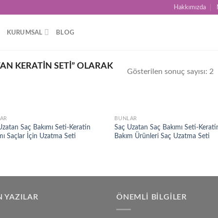
Hakkımızda
KURUMSAL
BLOG
AN KERATIN SETI” OLARAK
Gösterilen sonuç sayısı: 2
AR
BUNLAR
Add to
Ad
Uzatan Saç Bakımı Seti-Keratin
Saç Uzatan Saç Bakımı Seti-Keratin
wishlist
wis
ı Saçlar İçin Uzatma Seti
Bakım Ürünleri Saç Uzatma Seti
 YAZILAR
ÖNEMLI BILGILER