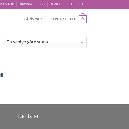
Markalar
İletişim
SSS
KVKK
0
GIRIŞ YAP
SEPET /
0.00
₺
d to
li
hlist
İLETIŞIM