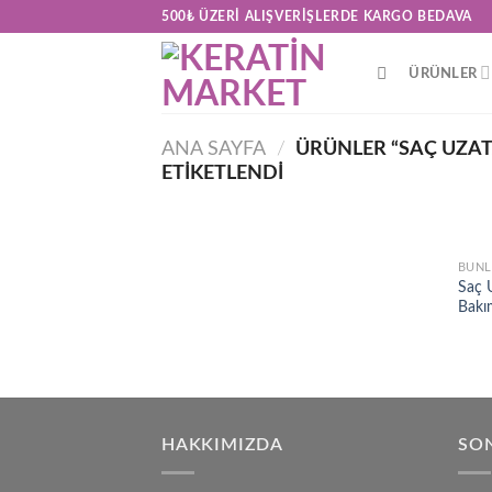
Skip
500₺ ÜZERI ALIŞVERIŞLERDE KARGO BEDAVA
to
content
ÜRÜNLER
ANA SAYFA
/
ÜRÜNLER “SAÇ UZAT
ETIKETLENDI
BUNL
Saç 
Bakım
HAKKIMIZDA
SON